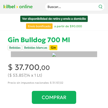
Buscar...
Ver disponibilidad de retiro y envío a domicilio
Envío bonificado
a partir de $90.000
Gin Bulldog 700 Ml
Bebidas
Bebidas blancas
Gin
$ 37.700
,00
($ 53.857,14 x 1 Lt)
Precio sin impuestos nacionales: $ 31.157,02
COMPRAR