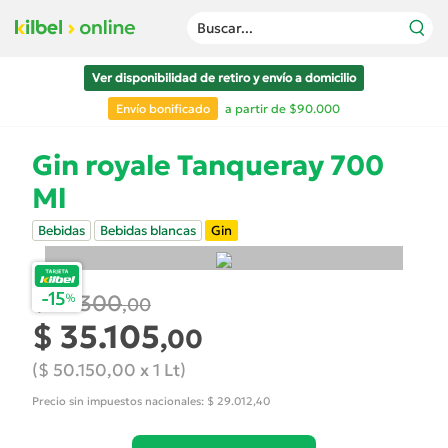
Buscar...
Ver disponibilidad de retiro y envío a domicilio
Envío bonificado
a partir de $90.000
Gin royale Tanqueray 700
Ml
Bebidas
Bebidas blancas
Gin
$ 41.300
,00
$ 35.105
,00
($ 50.150,00 x 1 Lt)
Precio sin impuestos nacionales: $ 29.012,40