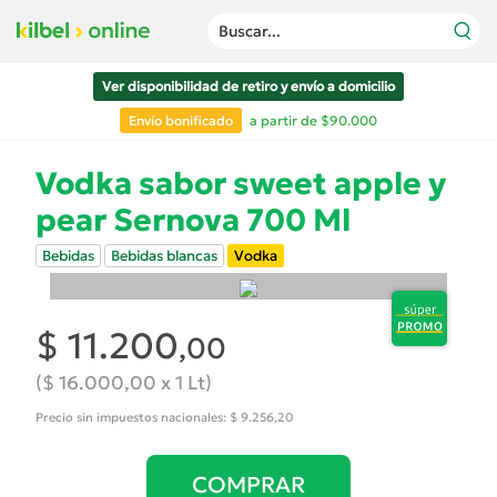
Buscar...
Ver disponibilidad de retiro y envío a domicilio
Envío bonificado
a partir de $90.000
Vodka sabor sweet apple y
pear Sernova 700 Ml
Bebidas
Bebidas blancas
Vodka
$ 11.200
,00
($ 16.000,00 x 1 Lt)
Precio sin impuestos nacionales: $ 9.256,20
COMPRAR