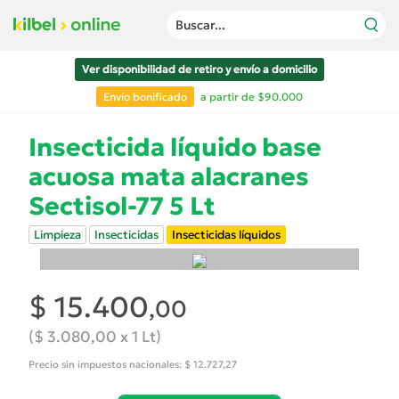
Buscar...
Ver disponibilidad de retiro y envío a domicilio
Envío bonificado
a partir de $90.000
Insecticida líquido base
acuosa mata alacranes
Sectisol-77 5 Lt
Limpieza
Insecticidas
Insecticidas líquidos
$ 15.400
,00
($ 3.080,00 x 1 Lt)
Precio sin impuestos nacionales: $ 12.727,27