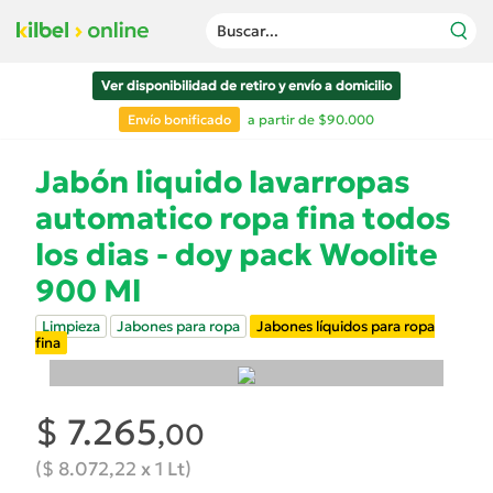
Buscar...
Ver disponibilidad de retiro y envío a domicilio
Envío bonificado
a partir de $90.000
Jabón liquido lavarropas
automatico ropa fina todos
los dias - doy pack Woolite
900 Ml
Limpieza
Jabones para ropa
Jabones líquidos para ropa
fina
$ 7.265
,00
($ 8.072,22 x 1 Lt)