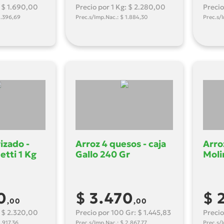
: $ 1.690,00
Precio por 1 Kg: $ 2.280,00
Precio
1.396,69
Prec.s/Imp.Nac.: $ 1.884,30
Prec.s/I
izado -
Arroz 4 quesos - caja
Arroz
etti 1 Kg
Gallo 240 Gr
Moli
0
$ 3.470
$ 
,00
,00
: $ 2.320,00
Precio por 100 Gr: $ 1.445,83
Precio
1.917,36
Prec.s/Imp.Nac.: $ 2.867,77
Prec.s/