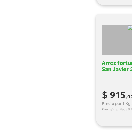
Arroz fortu
San Javier 
$ 915
,0
Precio por 1 Kg
Prec.s/Imp.Nac.: $ 