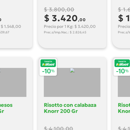
$ 3.800,00
$ 1.
$ 3.420
$ 
0
,00
: $ 1.548,00
Precio por 1 Kg: $ 3.420,00
Precio
639,67
Prec.s/Imp.Nac.: $ 2.826,45
Prec.s/
uesos
Risotto con calabaza
Riso
Gr
Knorr 200 Gr
Knor
$ 4.100,00
$ 4.