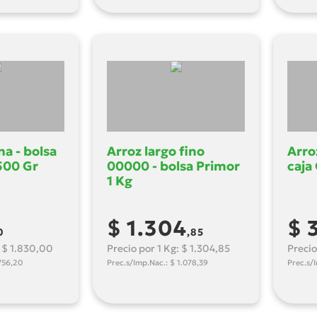
na - bolsa
Arroz largo fino
Arro
500 Gr
00000 - bolsa Primor
caja
1 Kg
$ 1.304
$ 
0
,85
: $ 1.830,00
Precio por 1 Kg: $ 1.304,85
Precio
756,20
Prec.s/Imp.Nac.: $ 1.078,39
Prec.s/