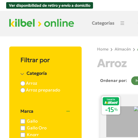
Ver disponibilidad de retiro y envío a domicilio
Categorías
Home
Almacén
Arroz
Filtrar por
Categoría
Ordenar por:
M
Arroz
Arroz preparado
Marca
Gallo
Gallo Oro
Knorr