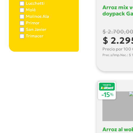
Lucchetti
Arroz mix v
Molé
doypack Ga
Molinos Ala
Primor
San Javier
$ 2.700,0
Trimacer
$ 2.29
Precio por 100 
Prec.s/Imp.Nac.: $ 
Arroz al wok