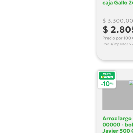
caja Gallo 
$ 3.300,0
$ 2.80
Precio por 100 
Prec.s/Imp.Nac.: $ 
Arroz largo
00000 - bo
Javier 500 