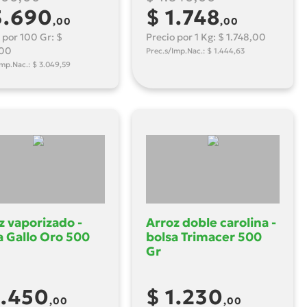
3.690
$ 1.748
,00
,00
 por 100 Gr: $
Precio por 1 Kg: $ 1.748,00
,00
Prec.s/Imp.Nac.: $ 1.444,63
Imp.Nac.: $ 3.049,59
z vaporizado -
Arroz doble carolina -
a Gallo Oro 500
bolsa Trimacer 500
Gr
1.450
$ 1.230
,00
,00