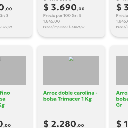
0
$ 3.690
$ 
,00
,00
Gr: $
Precio por 100 Gr: $
Precio
1.845,00
1.845
3.049,59
Prec.s/Imp.Nac.: $ 3.049,59
Prec.s/
 fino
Arroz doble carolina -
Arro
sa
bolsa Trimacer 1 Kg
bols
Kg
Gr
0
$ 2.280
$ 
,00
,00