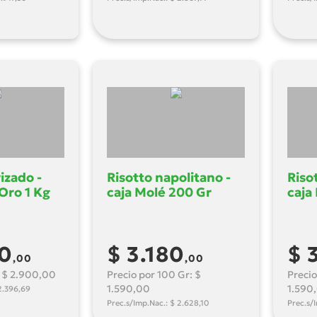
izado -
Risotto napolitano -
Riso
 Oro 1 Kg
caja Molé 200 Gr
caja
00
$ 3.180
$ 
,00
,00
: $ 2.900,00
Precio por 100 Gr: $
Precio
1.590,00
1.590
2.396,69
Prec.s/Imp.Nac.: $ 2.628,10
Prec.s/