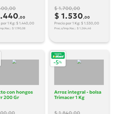
600,00
$ 1.700,00
1.440
$ 1.530
,00
,00
 por 1 Kg: $ 1.440,00
Precio por 1 Kg: $ 1.530,00
Imp.Nac.: $ 1.190,08
Prec.s/Imp.Nac.: $ 1.264,46
tto con hongos
Arroz integral - bolsa
r 200 Gr
Trimacer 1 Kg
100,00
$ 1.840,00