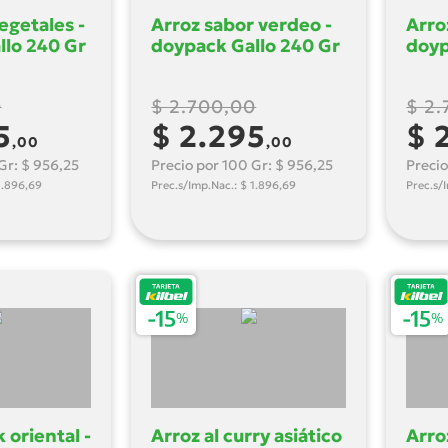
egetales -
Arroz sabor verdeo -
Arro
llo 240 Gr
doypack Gallo 240 Gr
doyp
0
$ 2.700,00
$ 2
5
$ 2.295
$ 
,00
,00
Gr: $ 956,25
Precio por 100 Gr: $ 956,25
Precio
1.896,69
Prec.s/Imp.Nac.: $ 1.896,69
Prec.s/
 oriental -
Arroz al curry asiático
Arro