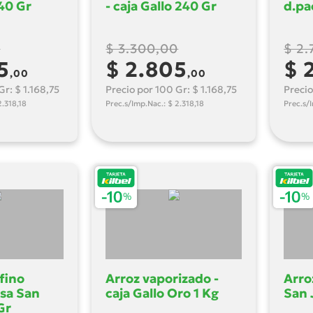
240 Gr
- caja Gallo 240 Gr
d.pa
0
$ 3.300,00
$ 2
5
$ 2.805
$ 
,00
,00
Gr: $ 1.168,75
Precio por 100 Gr: $ 1.168,75
Precio
2.318,18
Prec.s/Imp.Nac.: $ 2.318,18
Prec.s/
 fino
Arroz vaporizado -
Arro
lsa San
caja Gallo Oro 1 Kg
San 
Gr