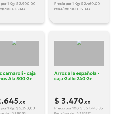
 por 1 Kg: $ 2.900,00
Precio por 1 Kg: $ 2.460,00
mp.Nac.: $ 1.198,35
Prec.s/Imp.Nac.: $ 1.016,53
 carnaroli - caja
Arroz a la española -
nos Ala 500 Gr
caja Gallo 240 Gr
2.645
$ 3.470
,00
,00
 por 1 Kg: $ 5.290,00
Precio por 100 Gr: $ 1.445,83
Imp.Nac.: $ 2.185,95
Prec.s/Imp.Nac.: $ 2.867,77