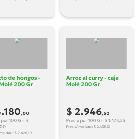
tto de hongos -
Arroz al curry - caja
 Molé 200 Gr
Molé 200 Gr
3.180
$ 2.946
,00
,50
 por 100 Gr: $
Precio por 100 Gr: $ 1.473,25
,00
Prec.s/Imp.Nac.: $ 2.435,12
Imp.Nac.: $ 2.628,10