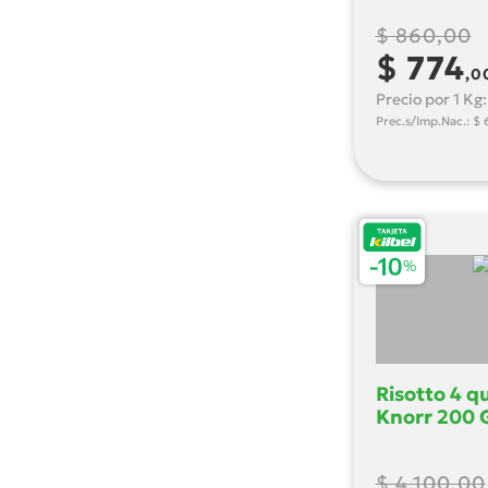
$ 860,00
$ 774
,0
Precio por 1 Kg
Prec.s/Imp.Nac.: $ 
Risotto 4 q
Knorr 200 
$ 4.100,00