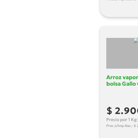
Arroz vapor
bolsa Gallo
$ 2.9
Precio por 1 Kg
Prec.s/Imp.Nac.: $ 