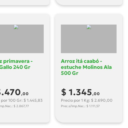
z primavera -
Arroz itá caabó -
 Gallo 240 Gr
estuche Molinos Ala
500 Gr
3.470
$ 1.345
,00
,00
 por 100 Gr: $ 1.445,83
Precio por 1 Kg: $ 2.690,00
Imp.Nac.: $ 2.867,77
Prec.s/Imp.Nac.: $ 1.111,57