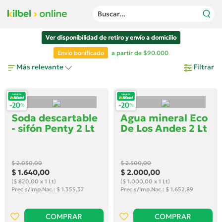
Buscar...
Ver disponibilidad de retiro y envío a domicilio
Envío bonificado
a partir de $90.000
Más relevante
Filtrar
Soda descartable
Agua mineral Eco
- sifón Penty 2 Lt
De Los Andes 2 Lt
$ 2.050
,00
$ 2.500
,00
$ 1.640
,00
$ 2.000
,00
($ 820,00 x 1 Lt)
($ 1.000,00 x 1 Lt)
Prec.s/Imp.Nac.: $ 1.355,37
Prec.s/Imp.Nac.: $ 1.652,89
COMPRAR
COMPRAR