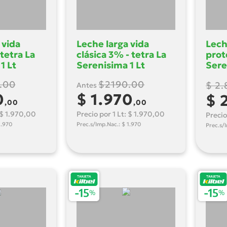
 vida
Leche larga vida
Lech
 tetra La
clásica 3% - tetra La
prot
1 Lt
Serenisima 1 Lt
Sere
.00
$2190.00
$ 2
Antes
0
$ 1.970
$ 
,00
,00
 $ 1.970,00
Precio por 1 Lt: $ 1.970,00
Precio
1.970
Prec.s/Imp.Nac.: $ 1.970
Prec.s/