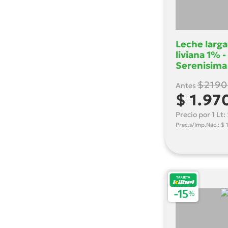
Economico
Fantastique
Felices Las Vacas
Finlandia
Leche larga
Franz
liviana 1% -
Gran Compra
Serenisima 
Ilolay
Ilolay Kids
$2190
Antes
Kyros
$ 1.97
La Lechera
La Paulina
Precio por 1 Lt:
La Quesera
Prec.s/Imp.Nac.: $ 
La Serenisima
Las Tres Niñas
Lheritier
Milkaut
Nan
Nardiello
Nesquik
Nestle
Nidina