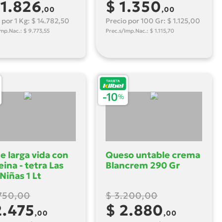
11.826
$ 1.350
,00
,00
 por 1 Kg: $ 14.782,50
Precio por 100 Gr: $ 1.125,00
Imp.Nac.: $ 9.773,55
Prec.s/Imp.Nac.: $ 1.115,70
e larga vida con
Queso untable crema
eina - tetra Las
Blancrem 290 Gr
Niñas 1 Lt
750,00
$ 3.200,00
2.475
$ 2.880
,00
,00