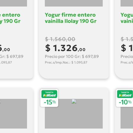
e entero
Yogur firme entero
Yogu
ay 190 Gr
vainilla Ilolay 190 Gr
vaini
$ 1.560,00
$ 1.
6
$ 1.326
$ 
,00
,00
Gr: $ 697,89
Precio por 100 Gr: $ 697,89
Precio
1.095,87
Prec.s/Imp.Nac.: $ 1.095,87
Prec.s/