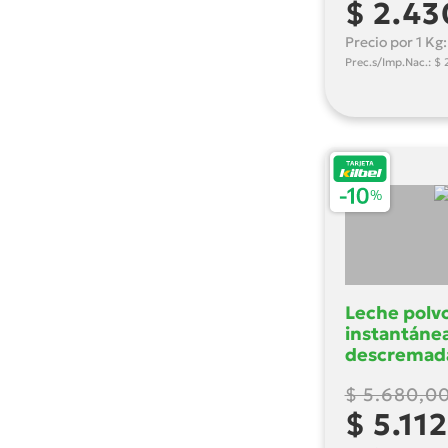
$ 2.43
Precio por 1 Kg
Prec.s/Imp.Nac.: $ 
Leche polv
instantáne
descremad
sobres Puri
$ 5.680,0
Gr
$ 5.112