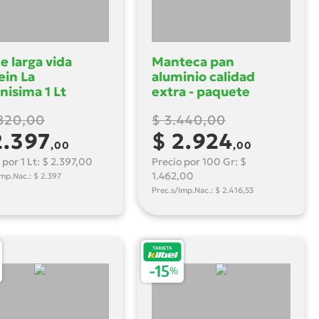
e larga vida
Manteca pan
ein La
aluminio calidad
nisima 1 Lt
extra - paquete
Teodoro 200 Gr
.820,00
$ 3.440,00
2.397
$ 2.924
,00
,00
 por 1 Lt: $ 2.397,00
Precio por 100 Gr: $
1.462,00
Imp.Nac.: $ 2.397
Prec.s/Imp.Nac.: $ 2.416,53