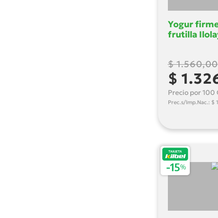
Nido
Noalsa
Yogur firm
Purisima
frutilla Ilol
Ramolac
Sabores
Santa Rosa
$ 1.560,00
Ser
$ 1.32
Serenito
Precio por 100 
Svelty
Prec.s/Imp.Nac.: $ 
Teodoro
Tonadita
Tregar
Yogurisimo