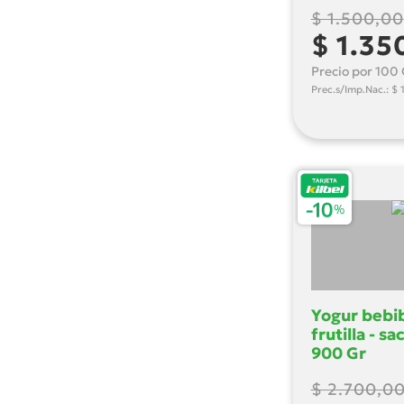
$ 1.500,00
$ 1.35
Precio por 100 
Prec.s/Imp.Nac.: $ 1
Yogur bebi
frutilla - sa
900 Gr
$ 2.700,0