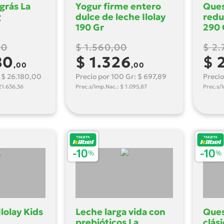
grás La
Yogur firme entero
Ques
g
dulce de leche Ilolay
redu
190 Gr
290 
00
$ 1.560,00
$ 2
80
$ 1.326
$ 
,00
,00
: $ 26.180,00
Precio por 100 Gr: $ 697,89
Precio
21.636,36
Prec.s/Imp.Nac.: $ 1.095,87
Prec.s/
Ilolay Kids
Leche larga vida con
Ques
prebióticos La
clás