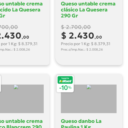
o untable crema
Queso untable crema
cido La Quesera
clásico La Quesera
Gr
290 Gr
.700,00
$ 2.700,00
2.430
$ 2.430
,00
,00
 por 1 Kg: $ 8.379,31
Precio por 1 Kg: $ 8.379,31
Imp.Nac.: $ 2.008,26
Prec.s/Imp.Nac.: $ 2.008,26
o untable crema
Queso danbo La
ico Blancrem 290
Paulina 1 Kg