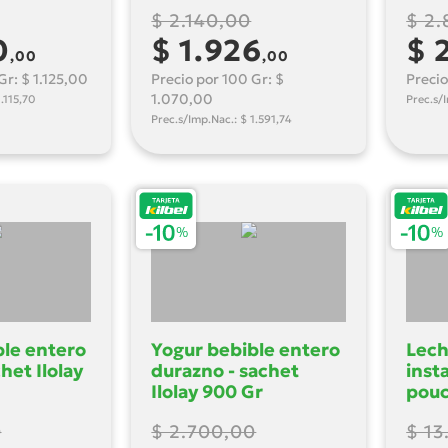
$ 2.140,00
$ 2.
0
$ 1.926
$ 
,00
,00
Gr: $ 1.125,00
Precio por 100 Gr: $
Precio
1.070,00
.115,70
Prec.s/
Prec.s/Imp.Nac.: $ 1.591,74
ble entero
Yogur bebible entero
Lech
chet Ilolay
durazno - sachet
inst
Ilolay 900 Gr
pouc
Gr
0
$ 2.700,00
$ 13