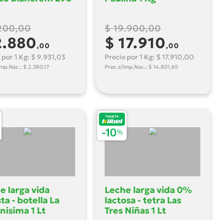
.200,00
$ 19.900,00
2.880
$ 17.910
,00
,00
 por 1 Kg: $ 9.931,03
Precio por 1 Kg: $ 17.910,00
Imp.Nac.: $ 2.380,17
Prec.s/Imp.Nac.: $ 14.801,65
e larga vida
Leche larga vida 0%
ta - botella La
lactosa - tetra Las
nisima 1 Lt
Tres Niñas 1 Lt