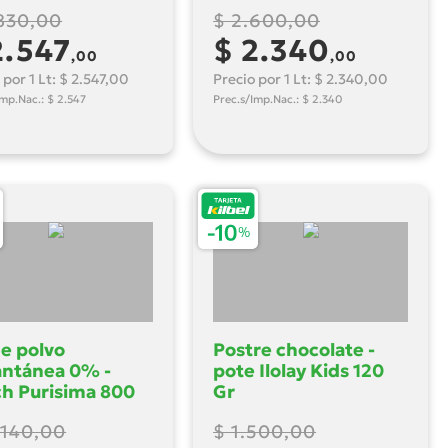
830,00
$ 2.600,00
2.547
$ 2.340
,00
,00
 por 1 Lt: $ 2.547,00
Precio por 1 Lt: $ 2.340,00
Imp.Nac.: $ 2.547
Prec.s/Imp.Nac.: $ 2.340
e polvo
Postre chocolate -
antánea 0% -
pote Ilolay Kids 120
h Purisima 800
Gr
.140,00
$ 1.500,00