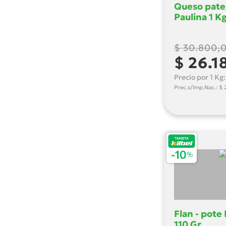
Queso pate
Paulina 1 K
$ 30.800,
$ 26.1
Precio por 1 Kg
Prec.s/Imp.Nac.: $ 
Flan - pote 
110 Gr