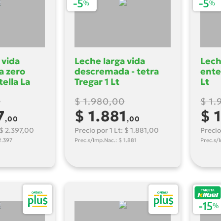
 vida
Leche larga vida
Lech
 zero
descremada - tetra
ente
tella La
Tregar 1 Lt
Lt
1 Lt
0
$ 1.980,00
$ 1.
7
$ 1.881
$ 
,00
,00
 $ 2.397,00
Precio por 1 Lt: $ 1.881,00
Precio
2.397
Prec.s/Imp.Nac.: $ 1.881
Prec.s/