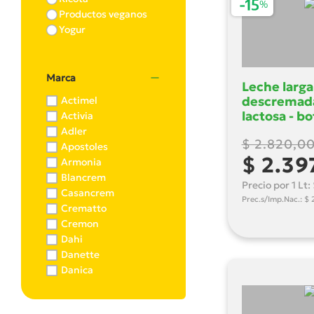
Productos veganos
Yogur
Marca
Leche larga
descremada
Actimel
lactosa - bo
Activia
Serenisima 
Adler
$ 2.820,0
Apostoles
$ 2.39
Armonia
Blancrem
Precio por 1 Lt:
Casancrem
Prec.s/Imp.Nac.: $ 
Crematto
Cremon
Dahi
Danette
Danica
Danica Dorada
Danonino