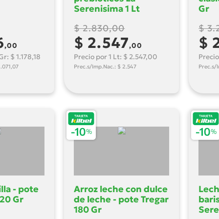
Serenisima 1 Lt
Gr
$ 2.830,00
$ 3
6
$ 2.547
$ 
,00
,00
r: $ 1.178,18
Precio por 1 Lt: $ 2.547,00
Precio
1.071,07
Prec.s/Imp.Nac.: $ 2.547
Prec.s/
lla - pote
Arroz leche con dulce
Lech
120 Gr
de leche - pote Tregar
baris
180 Gr
Sere