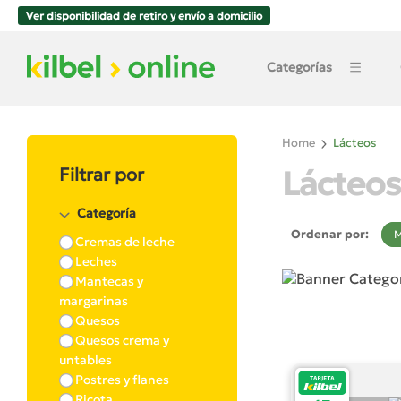
Ver disponibilidad de retiro y envío a domicilio
Categorías
Home
Lácteos
Lácteos
Filtrar por
Categoría
Ordenar por:
M
Cremas de leche
Leches
Mantecas y
margarinas
Quesos
Quesos crema y
untables
Postres y flanes
Ricota