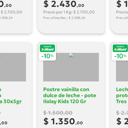
0
$ 2.430
$ 
,00
,00
: $ 2.700,00
Precio por 1 Kg: $ 2.700,00
Precio
2.008,26
Prec.s/Imp.Nac.: $ 2.008,26
Prec.s/
o
Postre vainilla con
Lech
a
dulce de leche - pote
prot
a 30x5gr
Ilolay Kids 120 Gr
Tres 
sima 150
0
$ 1.500,00
$ 2.
$ 1.350
$ 
,00
,00