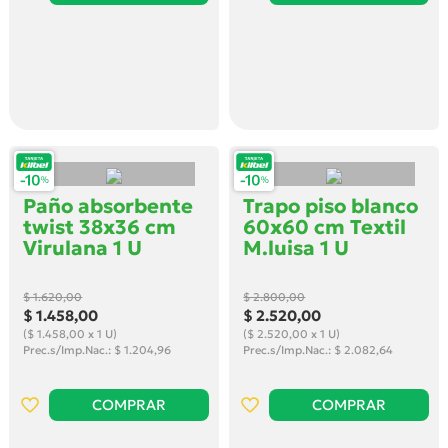
Paño absorbente
Trapo piso blanco
twist 38x36 cm
60x60 cm Textil
Virulana 1 U
M.luisa 1 U
$ 1.620
,00
$ 2.800
,00
$ 1.458
,00
$ 2.520
,00
($ 1.458,00 x 1 U)
($ 2.520,00 x 1 U)
Prec.s/Imp.Nac.: $ 1.204,96
Prec.s/Imp.Nac.: $ 2.082,64
COMPRAR
COMPRAR