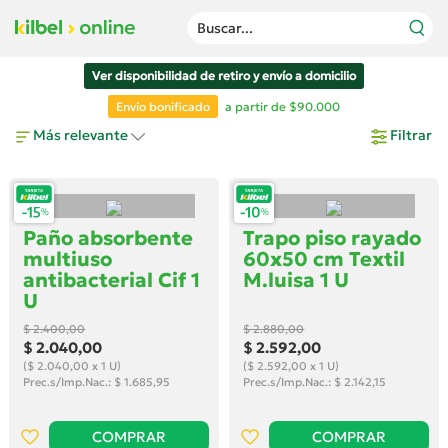
Buscar...
Ver disponibilidad de retiro y envío a domicilio
Envío bonificado
a partir de $90.000
Más relevante
Filtrar
Paño absorbente
Trapo piso rayado
multiuso
60x50 cm Textil
antibacterial Cif 1
M.luisa 1 U
U
$ 2.400
,00
$ 2.880
,00
$ 2.040
,00
$ 2.592
,00
($ 2.040,00 x 1 U)
($ 2.592,00 x 1 U)
Prec.s/Imp.Nac.: $ 1.685,95
Prec.s/Imp.Nac.: $ 2.142,15
COMPRAR
COMPRAR