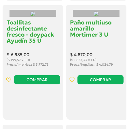
Toallitas
Paño multiuso
desinfectante
amarillo
fresco - doypack
Mortimer 3 U
Ayudín 35 U
$ 6.985
,00
$ 4.870
,00
($ 199,57 x 1 U)
($ 1.623,33 x 1 U)
Prec.s/Imp.Nac.: $ 5.772,73
Prec.s/Imp.Nac.: $ 4.024,79
COMPRAR
COMPRAR