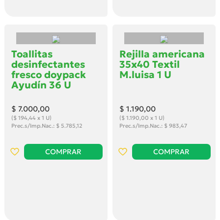
Toallitas
Rejilla americana
desinfectantes
35x40 Textil
fresco doypack
M.luisa 1 U
Ayudín 36 U
$ 7.000
,00
$ 1.190
,00
($ 194,44 x 1 U)
($ 1.190,00 x 1 U)
Prec.s/Imp.Nac.: $ 5.785,12
Prec.s/Imp.Nac.: $ 983,47
COMPRAR
COMPRAR