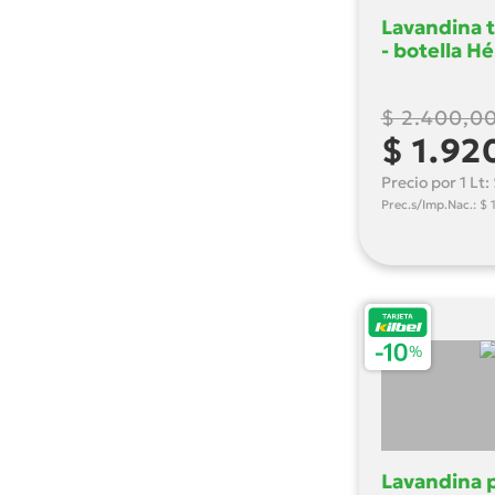
Lavandina t
- botella Hé
$ 2.400,0
$ 1.92
Precio por 1 Lt
Prec.s/Imp.Nac.: $ 
Lavandina 