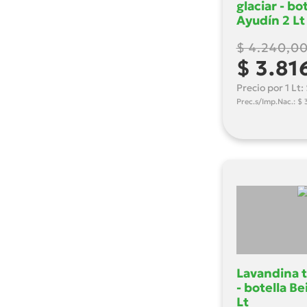
glaciar - bo
Ayudín 2 Lt
$ 4.240,0
$ 3.81
Precio por 1 Lt
Prec.s/Imp.Nac.: $ 
Lavandina t
- botella B
Lt