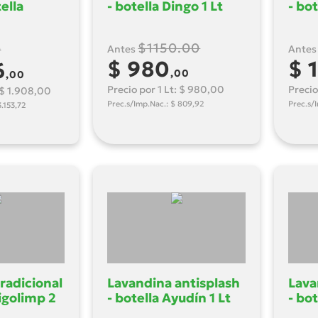
tella
- botella Dingo 1 Lt
- bot
$1150.00
0
Antes
Ante
$ 980
$ 
6
,00
,00
Precio por 1 Lt: $ 980,00
Precio
: $ 1.908,00
Prec.s/Imp.Nac.: $ 809,92
Prec.s/
3.153,72
radicional
Lavandina antisplash
Lava
eigolimp 2
- botella Ayudín 1 Lt
- bo