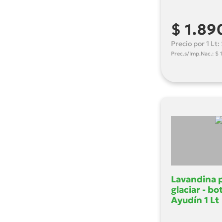
$ 1.89
Precio por 1 Lt
Prec.s/Imp.Nac.: $ 
Lavandina 
glaciar - bo
Ayudín 1 Lt