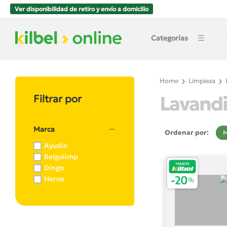
Ver disponibilidad de retiro y envío a domicilio
Categorías
Home
Limpieza
Lavandi
Filtrar por
Marca
Ordenar por:
M
Ayudin
Beigolimp
Dingo
Heroe