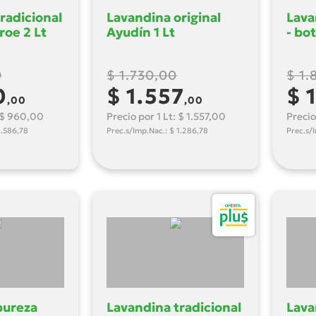
radicional
Lavandina original
Lava
roe 2 Lt
Ayudín 1 Lt
- bot
0
$ 1.730,00
$ 1.
0
$ 1.557
$ 
,00
,00
: $ 960,00
Precio por 1 Lt: $ 1.557,00
Precio
1.586,78
Prec.s/Imp.Nac.: $ 1.286,78
Prec.s/
pureza
Lavandina tradicional
Lava