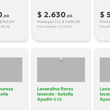
0
$ 2.630
$ 
,00
,00
: $ 945,00
Precio por 1 Lt: $ 2.630,00
Precio
1.561,98
Prec.s/Imp.Nac.: $ 2.173,55
Prec.s/
pureza
Lavandina flores
Lava
tella
lavanda - botella
lava
Ayudín 4 Lt
Ayud