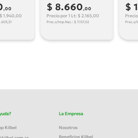
0
$ 8.660
$ 
,00
,00
 $ 1.940,00
Precio por 1 Lt: $ 2.165,00
Precio
1.603,31
Prec.s/Imp.Nac.: $ 7.157,02
Prec.s/
yuda?
La Empresa
 Kilbel
Nosotros
Beneficios Kilbel
kilbel.com.ar