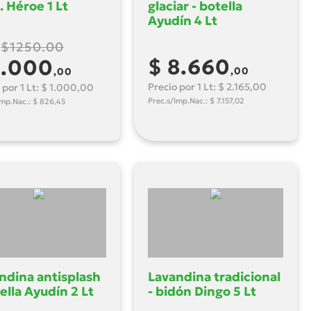
. Héroe 1 Lt
glaciar - botella
Ayudín 4 Lt
$1250.00
s
$ 8.660
1.000
,00
,00
Precio por 1 Lt: $ 2.165,00
 por 1 Lt: $ 1.000,00
Prec.s/Imp.Nac.: $ 7.157,02
Imp.Nac.: $ 826,45
ndina antisplash
Lavandina tradicional
tella Ayudín 2 Lt
- bidón Dingo 5 Lt