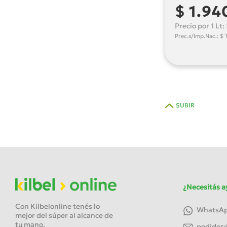
$ 1.94
Precio por 1 Lt:
Prec.s/Imp.Nac.: $ 
SUBIR
¿Necesitás a
Con Kilbelonline tenés lo
WhatsApp
mejor del súper al alcance de
tu mano.
pedidos@