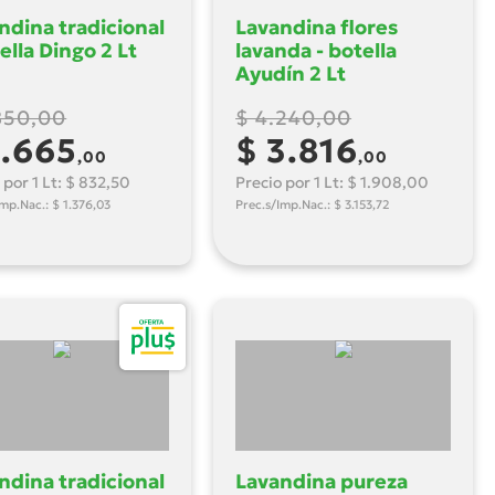
ndina tradicional
Lavandina flores
ella Dingo 2 Lt
lavanda - botella
Ayudín 2 Lt
850,00
$ 4.240,00
1.665
$ 3.816
,00
,00
 por 1 Lt: $ 832,50
Precio por 1 Lt: $ 1.908,00
Imp.Nac.: $ 1.376,03
Prec.s/Imp.Nac.: $ 3.153,72
ndina tradicional
Lavandina pureza